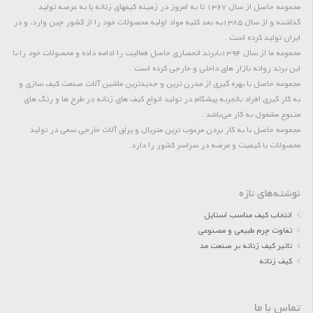
مجموعه حاصل از سال 1367 تا به امروز در زمینه کیفهای زنانه پا به عرصه تولید
گذاشته و از سال 1385به بعد کلیه مواد اولیه محصولات خود را از کشور چین وارد، و در
ایران تولید کرده است .
مجموعه ما از سال 1394بابرند انحصاری حاصل فعالیت را ادامه داده و محصولات خود را با
این برند روانه بازار های داخلی و خارجی کرده است .
مجموعه حاصل با بهره گیری از مدرن ترین و جدیدترین ماشین آلات صنعت کیف سازی و
به کار گیری افراد باتجربه پیشگام در تولید انواع کیف های زنانه در طرح ها و رنگ های
متنوع مشغول به کار می‌باشد .
مجموعه حاصل با به کار بردن مرغوب ترین متریال و یراق آلات خارجی سعی در تولید
محصولات با کیفیت و عرضه در سراسر کشور را دارد.
نوشته‌های تازه
انتخاب کیف مناسب استایل
تفاوت چرم طبیعی و مصنوعی
تاثیر کیف زنانه بر صنعت مد
کیف زنانه
تماس با ما