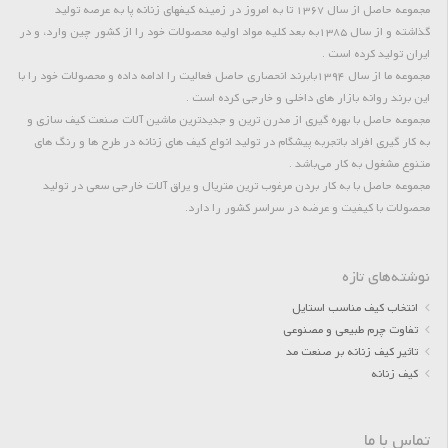
مجموعه حاصل از سال 1367 تا به امروز در زمینه کیفهای زنانه پا به عرصه تولید
گذاشته و از سال 1385به بعد کلیه مواد اولیه محصولات خود را از کشور چین وارد، و در
ایران تولید کرده است .
مجموعه ما از سال 1394بابرند انحصاری حاصل فعالیت را ادامه داده و محصولات خود را با
این برند روانه بازار های داخلی و خارجی کرده است .
مجموعه حاصل با بهره گیری از مدرن ترین و جدیدترین ماشین آلات صنعت کیف سازی و
به کار گیری افراد باتجربه پیشگام در تولید انواع کیف های زنانه در طرح ها و رنگ های
متنوع مشغول به کار می‌باشد .
مجموعه حاصل با به کار بردن مرغوب ترین متریال و یراق آلات خارجی سعی در تولید
محصولات با کیفیت و عرضه در سراسر کشور را دارد.
نوشته‌های تازه
انتخاب کیف مناسب استایل
تفاوت چرم طبیعی و مصنوعی
تاثیر کیف زنانه بر صنعت مد
کیف زنانه
تماس با ما