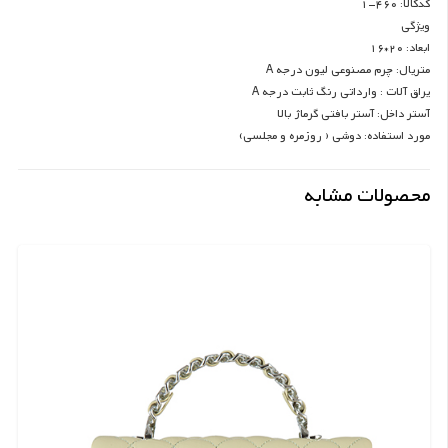
کدکالا: 460-1
ویژگی
ابعاد: 20*16
متریال: چرم مصنوعی لیون درجه A
یراق آلات : وارداتی رنگ ثابت درجه A
آستر داخل: آستر بافتی گرماژ بالا
مورد استفاده: دوشی ( روزمره و مجلسی)
محصولات مشابه