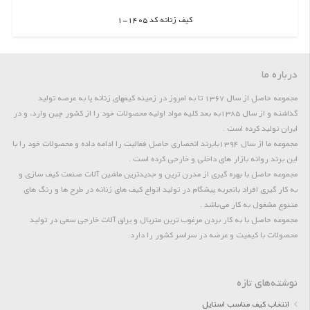
کیف زنانه کد 1405-1
اطلاعات بیشتر
درباره ما
مجموعه حاصل از سال 1367 تا به امروز در زمینه کیفهای زنانه پا به عرصه تولید
گذاشته و از سال 1385به بعد کلیه مواد اولیه محصولات خود را از کشور چین وارد، و در
ایران تولید کرده است .
مجموعه ما از سال 1394بابرند انحصاری حاصل فعالیت را ادامه داده و محصولات خود را با
این برند روانه بازار های داخلی و خارجی کرده است .
مجموعه حاصل با بهره گیری از مدرن ترین و جدیدترین ماشین آلات صنعت کیف سازی و
به کار گیری افراد باتجربه پیشگام در تولید انواع کیف های زنانه در طرح ها و رنگ های
متنوع مشغول به کار می‌باشد .
مجموعه حاصل با به کار بردن مرغوب ترین متریال و یراق آلات خارجی سعی در تولید
محصولات با کیفیت و عرضه در سراسر کشور را دارد.
نوشته‌های تازه
انتخاب کیف مناسب استایل