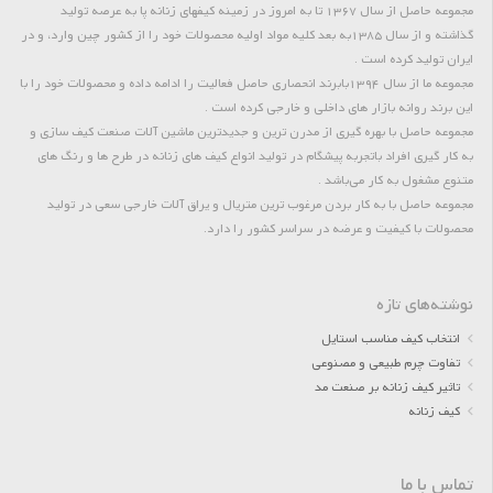
مجموعه حاصل از سال 1367 تا به امروز در زمینه کیفهای زنانه پا به عرصه تولید
گذاشته و از سال 1385به بعد کلیه مواد اولیه محصولات خود را از کشور چین وارد، و در
ایران تولید کرده است .
مجموعه ما از سال 1394بابرند انحصاری حاصل فعالیت را ادامه داده و محصولات خود را با
این برند روانه بازار های داخلی و خارجی کرده است .
مجموعه حاصل با بهره گیری از مدرن ترین و جدیدترین ماشین آلات صنعت کیف سازی و
به کار گیری افراد باتجربه پیشگام در تولید انواع کیف های زنانه در طرح ها و رنگ های
متنوع مشغول به کار می‌باشد .
مجموعه حاصل با به کار بردن مرغوب ترین متریال و یراق آلات خارجی سعی در تولید
محصولات با کیفیت و عرضه در سراسر کشور را دارد.
نوشته‌های تازه
انتخاب کیف مناسب استایل
تفاوت چرم طبیعی و مصنوعی
تاثیر کیف زنانه بر صنعت مد
کیف زنانه
تماس با ما