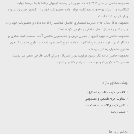
مجموعه حاصل از سال 1367 تا به امروز در زمینه کیفهای زنانه پا به عرصه تولید
گذاشته و از سال 1385به بعد کلیه مواد اولیه محصولات خود را از کشور چین وارد، و در
ایران تولید کرده است .
مجموعه ما از سال 1394بابرند انحصاری حاصل فعالیت را ادامه داده و محصولات خود را با
این برند روانه بازار های داخلی و خارجی کرده است .
مجموعه حاصل با بهره گیری از مدرن ترین و جدیدترین ماشین آلات صنعت کیف سازی و
به کار گیری افراد باتجربه پیشگام در تولید انواع کیف های زنانه در طرح ها و رنگ های
متنوع مشغول به کار می‌باشد .
مجموعه حاصل با به کار بردن مرغوب ترین متریال و یراق آلات خارجی سعی در تولید
محصولات با کیفیت و عرضه در سراسر کشور را دارد.
نوشته‌های تازه
انتخاب کیف مناسب استایل
تفاوت چرم طبیعی و مصنوعی
تاثیر کیف زنانه بر صنعت مد
کیف زنانه
تماس با ما