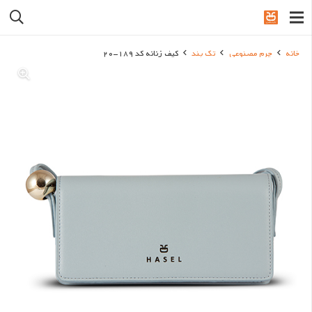
خانه
چرم مصنوعی
تک بند
کیف زنانه کد 189-20