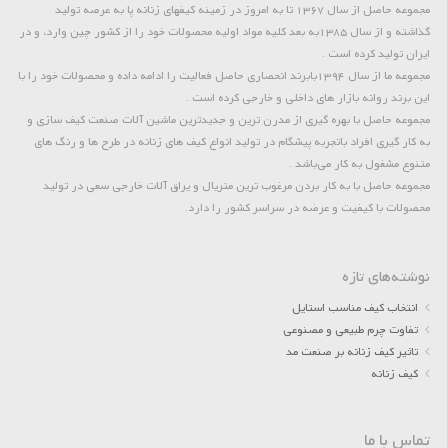
مجموعه حاصل از سال 1367 تا به امروز در زمینه کیفهای زنانه پا به عرصه تولید
گذاشته و از سال 1385به بعد کلیه مواد اولیه محصولات خود را از کشور چین وارد، و در
ایران تولید کرده است .
مجموعه ما از سال 1394بابرند انحصاری حاصل فعالیت را ادامه داده و محصولات خود را با
این برند روانه بازار های داخلی و خارجی کرده است .
مجموعه حاصل با بهره گیری از مدرن ترین و جدیدترین ماشین آلات صنعت کیف سازی و
به کار گیری افراد باتجربه پیشگام در تولید انواع کیف های زنانه در طرح ها و رنگ های
متنوع مشغول به کار می‌باشد .
مجموعه حاصل با به کار بردن مرغوب ترین متریال و یراق آلات خارجی سعی در تولید
محصولات با کیفیت و عرضه در سراسر کشور را دارد.
نوشته‌های تازه
انتخاب کیف مناسب استایل
تفاوت چرم طبیعی و مصنوعی
تاثیر کیف زنانه بر صنعت مد
کیف زنانه
تماس با ما