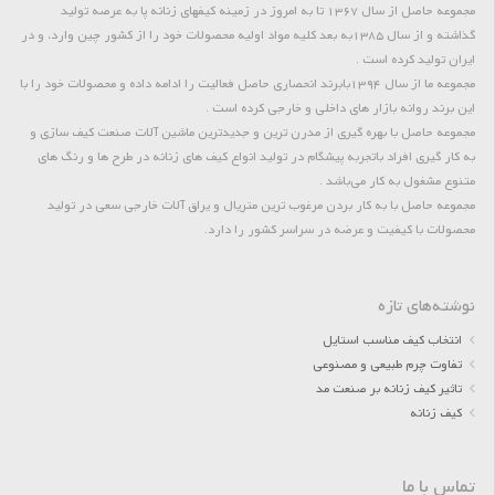
مجموعه حاصل از سال 1367 تا به امروز در زمینه کیفهای زنانه پا به عرصه تولید
گذاشته و از سال 1385به بعد کلیه مواد اولیه محصولات خود را از کشور چین وارد، و در
ایران تولید کرده است .
مجموعه ما از سال 1394بابرند انحصاری حاصل فعالیت را ادامه داده و محصولات خود را با
این برند روانه بازار های داخلی و خارجی کرده است .
مجموعه حاصل با بهره گیری از مدرن ترین و جدیدترین ماشین آلات صنعت کیف سازی و
به کار گیری افراد باتجربه پیشگام در تولید انواع کیف های زنانه در طرح ها و رنگ های
متنوع مشغول به کار می‌باشد .
مجموعه حاصل با به کار بردن مرغوب ترین متریال و یراق آلات خارجی سعی در تولید
محصولات با کیفیت و عرضه در سراسر کشور را دارد.
نوشته‌های تازه
انتخاب کیف مناسب استایل
تفاوت چرم طبیعی و مصنوعی
تاثیر کیف زنانه بر صنعت مد
کیف زنانه
تماس با ما