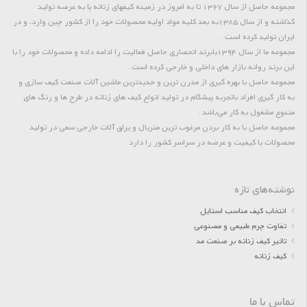
مجموعه حاصل از سال 1367 تا به امروز در زمینه کیفهای زنانه پا به عرصه تولید
گذاشته و از سال 1385به بعد کلیه مواد اولیه محصولات خود را از کشور چین وارد، و در
ایران تولید کرده است .
مجموعه ما از سال 1394بابرند انحصاری حاصل فعالیت را ادامه داده و محصولات خود را با
این برند روانه بازار های داخلی و خارجی کرده است .
مجموعه حاصل با بهره گیری از مدرن ترین و جدیدترین ماشین آلات صنعت کیف سازی و
به کار گیری افراد باتجربه پیشگام در تولید انواع کیف های زنانه در طرح ها و رنگ های
متنوع مشغول به کار می‌باشد .
مجموعه حاصل با به کار بردن مرغوب ترین متریال و یراق آلات خارجی سعی در تولید
محصولات با کیفیت و عرضه در سراسر کشور را دارد.
نوشته‌های تازه
انتخاب کیف مناسب استایل
تفاوت چرم طبیعی و مصنوعی
تاثیر کیف زنانه بر صنعت مد
کیف زنانه
تماس با ما