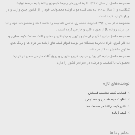
مجموعه حاصل از سال 1367 تا به امروز در زمینه کیفهای زنانه پا به عرصه تولید
گذاشته و از سال 1385به بعد کلیه مواد اولیه محصولات خود را از کشور چین وارد، و در
ایران تولید کرده است .
مجموعه ما از سال 1394بابرند انحصاری حاصل فعالیت را ادامه داده و محصولات خود را با
این برند روانه بازار های داخلی و خارجی کرده است .
مجموعه حاصل با بهره گیری از مدرن ترین و جدیدترین ماشین آلات صنعت کیف سازی و
به کار گیری افراد باتجربه پیشگام در تولید انواع کیف های زنانه در طرح ها و رنگ های
متنوع مشغول به کار می‌باشد .
مجموعه حاصل با به کار بردن مرغوب ترین متریال و یراق آلات خارجی سعی در تولید
محصولات با کیفیت و عرضه در سراسر کشور را دارد.
نوشته‌های تازه
انتخاب کیف مناسب استایل
تفاوت چرم طبیعی و مصنوعی
تاثیر کیف زنانه بر صنعت مد
کیف زنانه
تماس با ما