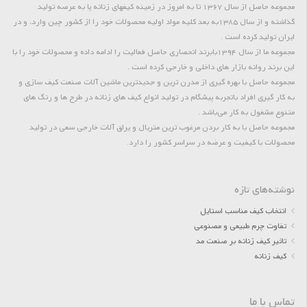
مجموعه حاصل از سال 1367 تا به امروز در زمینه کیفهای زنانه پا به عرصه تولید
گذاشته و از سال 1385به بعد کلیه مواد اولیه محصولات خود را از کشور چین وارد، و در
ایران تولید کرده است .
مجموعه ما از سال 1394بابرند انحصاری حاصل فعالیت را ادامه داده و محصولات خود را با
این برند روانه بازار های داخلی و خارجی کرده است .
مجموعه حاصل با بهره گیری از مدرن ترین و جدیدترین ماشین آلات صنعت کیف سازی و
به کار گیری افراد باتجربه پیشگام در تولید انواع کیف های زنانه در طرح ها و رنگ های
متنوع مشغول به کار می‌باشد .
مجموعه حاصل با به کار بردن مرغوب ترین متریال و یراق آلات خارجی سعی در تولید
محصولات با کیفیت و عرضه در سراسر کشور را دارد.
نوشته‌های تازه
انتخاب کیف مناسب استایل
تفاوت چرم طبیعی و مصنوعی
تاثیر کیف زنانه بر صنعت مد
کیف زنانه
تماس با ما