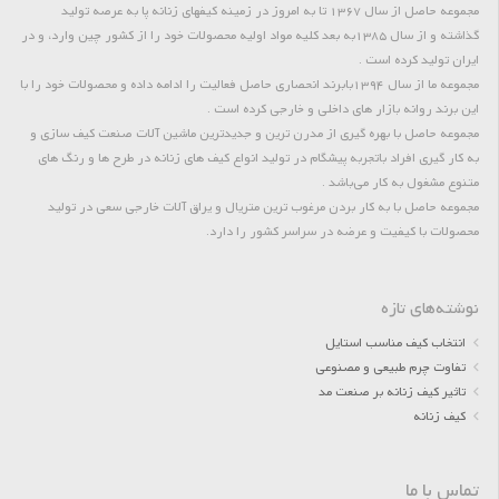
مجموعه حاصل از سال 1367 تا به امروز در زمینه کیفهای زنانه پا به عرصه تولید
گذاشته و از سال 1385به بعد کلیه مواد اولیه محصولات خود را از کشور چین وارد، و در
ایران تولید کرده است .
مجموعه ما از سال 1394بابرند انحصاری حاصل فعالیت را ادامه داده و محصولات خود را با
این برند روانه بازار های داخلی و خارجی کرده است .
مجموعه حاصل با بهره گیری از مدرن ترین و جدیدترین ماشین آلات صنعت کیف سازی و
به کار گیری افراد باتجربه پیشگام در تولید انواع کیف های زنانه در طرح ها و رنگ های
متنوع مشغول به کار می‌باشد .
مجموعه حاصل با به کار بردن مرغوب ترین متریال و یراق آلات خارجی سعی در تولید
محصولات با کیفیت و عرضه در سراسر کشور را دارد.
نوشته‌های تازه
انتخاب کیف مناسب استایل
تفاوت چرم طبیعی و مصنوعی
تاثیر کیف زنانه بر صنعت مد
کیف زنانه
تماس با ما