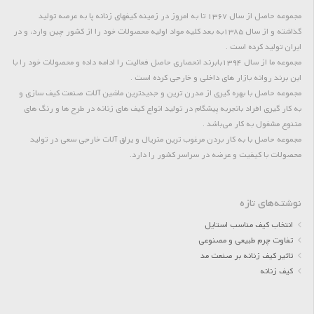
مجموعه حاصل از سال 1367 تا به امروز در زمینه کیفهای زنانه پا به عرصه تولید
گذاشته و از سال 1385به بعد کلیه مواد اولیه محصولات خود را از کشور چین وارد، و در
ایران تولید کرده است .
مجموعه ما از سال 1394بابرند انحصاری حاصل فعالیت را ادامه داده و محصولات خود را با
این برند روانه بازار های داخلی و خارجی کرده است .
مجموعه حاصل با بهره گیری از مدرن ترین و جدیدترین ماشین آلات صنعت کیف سازی و
به کار گیری افراد باتجربه پیشگام در تولید انواع کیف های زنانه در طرح ها و رنگ های
متنوع مشغول به کار می‌باشد .
مجموعه حاصل با به کار بردن مرغوب ترین متریال و یراق آلات خارجی سعی در تولید
محصولات با کیفیت و عرضه در سراسر کشور را دارد.
نوشته‌های تازه
انتخاب کیف مناسب استایل
تفاوت چرم طبیعی و مصنوعی
تاثیر کیف زنانه بر صنعت مد
کیف زنانه