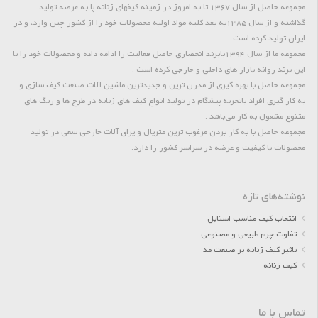
مجموعه حاصل از سال 1367 تا به امروز در زمینه کیفهای زنانه پا به عرصه تولید
گذاشته و از سال 1385به بعد کلیه مواد اولیه محصولات خود را از کشور چین وارد، و در
ایران تولید کرده است .
مجموعه ما از سال 1394بابرند انحصاری حاصل فعالیت را ادامه داده و محصولات خود را با
این برند روانه بازار های داخلی و خارجی کرده است .
مجموعه حاصل با بهره گیری از مدرن ترین و جدیدترین ماشین آلات صنعت کیف سازی و
به کار گیری افراد باتجربه پیشگام در تولید انواع کیف های زنانه در طرح ها و رنگ های
متنوع مشغول به کار می‌باشد .
مجموعه حاصل با به کار بردن مرغوب ترین متریال و یراق آلات خارجی سعی در تولید
محصولات با کیفیت و عرضه در سراسر کشور را دارد.
نوشته‌های تازه
انتخاب کیف مناسب استایل
تفاوت چرم طبیعی و مصنوعی
تاثیر کیف زنانه بر صنعت مد
کیف زنانه
تماس با ما