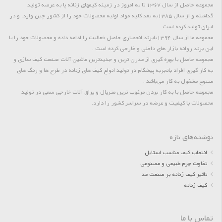
مجموعه حاصل از سال 1367 تا به امروز در زمینه کیفهای زنانه پا به عرصه تولید
گذاشته و از سال 1385به بعد کلیه مواد اولیه محصولات خود را از کشور چین وارد، و در
ایران تولید کرده است .
مجموعه ما از سال 1394بابرند انحصاری حاصل فعالیت را ادامه داده و محصولات خود را با
این برند روانه بازار های داخلی و خارجی کرده است .
مجموعه حاصل با بهره گیری از مدرن ترین و جدیدترین ماشین آلات صنعت کیف سازی و
به کار گیری افراد باتجربه پیشگام در تولید انواع کیف های زنانه در طرح ها و رنگ های
متنوع مشغول به کار می‌باشد .
مجموعه حاصل با به کار بردن مرغوب ترین متریال و یراق آلات خارجی سعی در تولید
محصولات با کیفیت و عرضه در سراسر کشور را دارد.
نوشته‌های تازه
انتخاب کیف مناسب استایل
تفاوت چرم طبیعی و مصنوعی
تاثیر کیف زنانه بر صنعت مد
کیف زنانه
تماس با ما