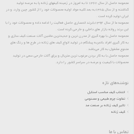
مجموعه حاصل از سال 1367 تا به امروز در زمینه کیفهای زنانه پا به عرصه تولید
گذاشته و از سال 1385به بعد کلیه مواد اولیه محصولات خود را از کشور چین وارد، و در
ایران تولید کرده است .
مجموعه ما از سال 1394بابرند انحصاری حاصل فعالیت را ادامه داده و محصولات خود را با
این برند روانه بازار های داخلی و خارجی کرده است .
مجموعه حاصل با بهره گیری از مدرن ترین و جدیدترین ماشین آلات صنعت کیف سازی و
به کار گیری افراد باتجربه پیشگام در تولید انواع کیف های زنانه در طرح ها و رنگ های
متنوع مشغول به کار می‌باشد .
مجموعه حاصل با به کار بردن مرغوب ترین متریال و یراق آلات خارجی سعی در تولید
محصولات با کیفیت و عرضه در سراسر کشور را دارد.
نوشته‌های تازه
انتخاب کیف مناسب استایل
تفاوت چرم طبیعی و مصنوعی
تاثیر کیف زنانه بر صنعت مد
کیف زنانه
تماس با ما