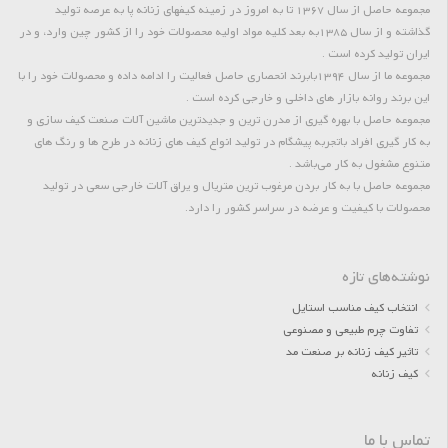
مجموعه حاصل از سال 1367 تا به امروز در زمینه کیفهای زنانه پا به عرصه تولید
گذاشته و از سال 1385به بعد کلیه مواد اولیه محصولات خود را از کشور چین وارد، و در
ایران تولید کرده است .
مجموعه ما از سال 1394بابرند انحصاری حاصل فعالیت را ادامه داده و محصولات خود را با
این برند روانه بازار های داخلی و خارجی کرده است .
مجموعه حاصل با بهره گیری از مدرن ترین و جدیدترین ماشین آلات صنعت کیف سازی و
به کار گیری افراد باتجربه پیشگام در تولید انواع کیف های زنانه در طرح ها و رنگ های
متنوع مشغول به کار می‌باشد .
مجموعه حاصل با به کار بردن مرغوب ترین متریال و یراق آلات خارجی سعی در تولید
محصولات با کیفیت و عرضه در سراسر کشور را دارد.
نوشته‌های تازه
انتخاب کیف مناسب استایل
تفاوت چرم طبیعی و مصنوعی
تاثیر کیف زنانه بر صنعت مد
کیف زنانه
تماس با ما