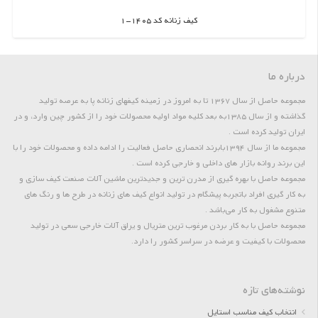
کیف زنانه کد 1405-1
اطلاعات بیشتر
درباره ما
مجموعه حاصل از سال 1367 تا به امروز در زمینه کیفهای زنانه پا به عرصه تولید
گذاشته و از سال 1385به بعد کلیه مواد اولیه محصولات خود را از کشور چین وارد، و در
ایران تولید کرده است .
مجموعه ما از سال 1394بابرند انحصاری حاصل فعالیت را ادامه داده و محصولات خود را با
این برند روانه بازار های داخلی و خارجی کرده است .
مجموعه حاصل با بهره گیری از مدرن ترین و جدیدترین ماشین آلات صنعت کیف سازی و
به کار گیری افراد باتجربه پیشگام در تولید انواع کیف های زنانه در طرح ها و رنگ های
متنوع مشغول به کار می‌باشد .
مجموعه حاصل با به کار بردن مرغوب ترین متریال و یراق آلات خارجی سعی در تولید
محصولات با کیفیت و عرضه در سراسر کشور را دارد.
نوشته‌های تازه
انتخاب کیف مناسب استایل