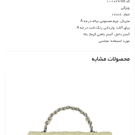
کد کالا 1079-1
ویژگی
ابعاد: 28*17
متریال: چرم مصنوعی بیاله درجه A
یراق آلات: وارداتی رنگ ثابت درجه A
آستر داخل: آستر بافتی گرماژ بالا
مورد استفاده: مجلسی
محصولات مشابه