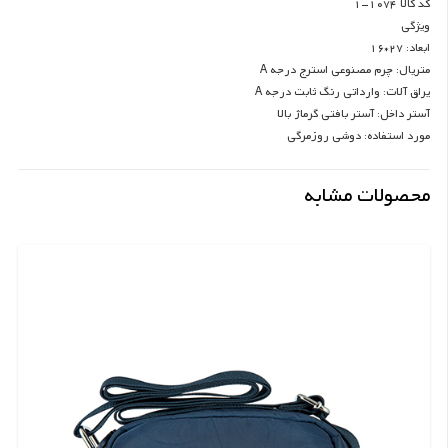
کد کالا 1074-1
ویژگی
ابعاد: 27*16
متریال: چرم مصنوعی استرج درجه A
یراق آلات: وارداتی رنگ ثابت درجه A
آستر داخل: آستر بافتی گرماژ بالا
مورد استفاده: دوشی روزمرگی
محصولات مشابه