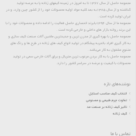
مجموعه حاصل از سال 1367 تا به امروز در زمینه کیفهای زنانه پا به عرصه تولید
گذاشته و از سال 1385به بعد کلیه مواد اولیه محصولات خود را از کشور چین وارد، و در
ایران تولید کرده است .
مجموعه ما از سال 1394بابرند انحصاری حاصل فعالیت را ادامه داده و محصولات خود را با
این برند روانه بازار های داخلی و خارجی کرده است .
مجموعه حاصل با بهره گیری از مدرن ترین و جدیدترین ماشین آلات صنعت کیف سازی و
به کار گیری افراد باتجربه پیشگام در تولید انواع کیف های زنانه در طرح ها و رنگ های
متنوع مشغول به کار می‌باشد .
مجموعه حاصل با به کار بردن مرغوب ترین متریال و یراق آلات خارجی سعی در تولید
محصولات با کیفیت و عرضه در سراسر کشور را دارد.
نوشته‌های تازه
انتخاب کیف مناسب استایل
تفاوت چرم طبیعی و مصنوعی
تاثیر کیف زنانه بر صنعت مد
کیف زنانه
تماس با ما