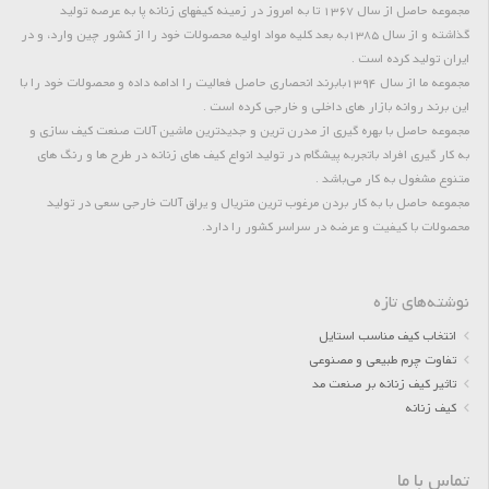
مجموعه حاصل از سال 1367 تا به امروز در زمینه کیفهای زنانه پا به عرصه تولید
گذاشته و از سال 1385به بعد کلیه مواد اولیه محصولات خود را از کشور چین وارد، و در
ایران تولید کرده است .
مجموعه ما از سال 1394بابرند انحصاری حاصل فعالیت را ادامه داده و محصولات خود را با
این برند روانه بازار های داخلی و خارجی کرده است .
مجموعه حاصل با بهره گیری از مدرن ترین و جدیدترین ماشین آلات صنعت کیف سازی و
به کار گیری افراد باتجربه پیشگام در تولید انواع کیف های زنانه در طرح ها و رنگ های
متنوع مشغول به کار می‌باشد .
مجموعه حاصل با به کار بردن مرغوب ترین متریال و یراق آلات خارجی سعی در تولید
محصولات با کیفیت و عرضه در سراسر کشور را دارد.
نوشته‌های تازه
انتخاب کیف مناسب استایل
تفاوت چرم طبیعی و مصنوعی
تاثیر کیف زنانه بر صنعت مد
کیف زنانه
تماس با ما