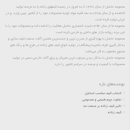
مجموعه حاصل از سال 1367 تا به امروز در زمینه کیفهای زنانه پا به عرصه تولید
گذاشته و از سال 1385به بعد کلیه مواد اولیه محصولات خود را از کشور چین وارد، و در
ایران تولید کرده است .
مجموعه ما از سال 1394بابرند انحصاری حاصل فعالیت را ادامه داده و محصولات خود را با
این برند روانه بازار های داخلی و خارجی کرده است .
مجموعه حاصل با بهره گیری از مدرن ترین و جدیدترین ماشین آلات صنعت کیف سازی و
به کار گیری افراد باتجربه پیشگام در تولید انواع کیف های زنانه در طرح ها و رنگ های
متنوع مشغول به کار می‌باشد .
مجموعه حاصل با به کار بردن مرغوب ترین متریال و یراق آلات خارجی سعی در تولید
محصولات با کیفیت و عرضه در سراسر کشور را دارد.
نوشته‌های تازه
انتخاب کیف مناسب استایل
تفاوت چرم طبیعی و مصنوعی
تاثیر کیف زنانه بر صنعت مد
کیف زنانه