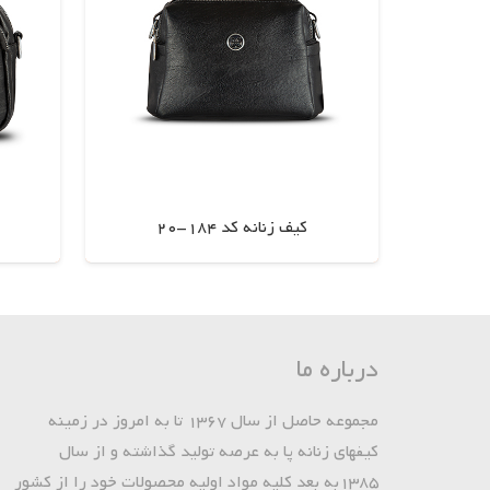
کیف زنانه کد 184-20
اطلاعات بیشتر
درباره ما
مجموعه حاصل از سال 1367 تا به امروز در زمینه
کیفهای زنانه پا به عرصه تولید گذاشته و از سال
1385به بعد کلیه مواد اولیه محصولات خود را از کشور