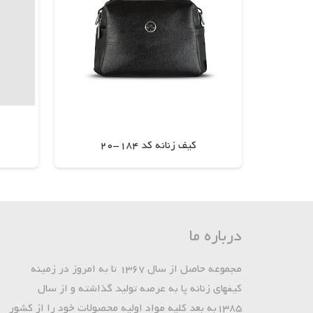
کیف زنانه کد 184-20
اطلاعات بیشتر
درباره ما
مجموعه حاصل از سال 1367 تا به امروز در زمینه
کیفهای زنانه پا به عرصه تولید گذاشته و از سال
1385به بعد کلیه مواد اولیه محصولات خود را از کشور