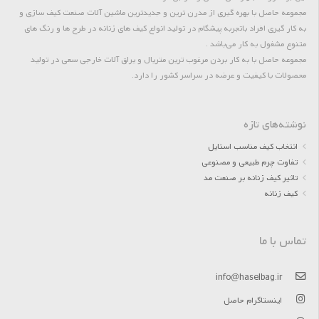
مجموعه حاصل با بهره گیری از مدرن ترین و جدیدترین ماشین آلات صنعت کیف سازی و
به کار گیری افراد باتجربه پیشگام در تولید انواع کیف های زنانه در طرح ها و رنگ های
متنوع مشغول به کار می‌باشد .
مجموعه حاصل با به کار بردن مرغوب ترین متریال و یراق آلات خارجی سعی در تولید
محصولات با کیفیت و عرضه در سراسر کشور را دارد.
نوشته‌های تازه
انتخاب کیف مناسب استایل
تفاوت چرم طبیعی و مصنوعی
تاثیر کیف زنانه بر صنعت مد
کیف زنانه
تماس با ما
info@haselbag.ir
اینستاگرام حاصل