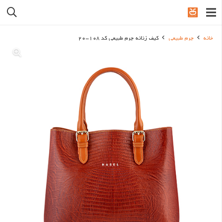
خانه
چرم طبیعی
کیف زنانه چرم طبیعی کد 108-20