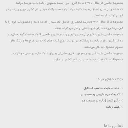
مجموعه حاصل از سال 1367 تا به امروز در زمینه کیفهای زنانه پا به عرصه تولید
گذاشته و از سال 1385به بعد کلیه مواد اولیه محصولات خود را از کشور چین وارد، و در
ایران تولید کرده است .
مجموعه ما از سال 1394بابرند انحصاری حاصل فعالیت را ادامه داده و محصولات خود را با
این برند روانه بازار های داخلی و خارجی کرده است .
مجموعه حاصل با بهره گیری از مدرن ترین و جدیدترین ماشین آلات صنعت کیف سازی و
به کار گیری افراد باتجربه پیشگام در تولید انواع کیف های زنانه در طرح ها و رنگ های
متنوع مشغول به کار می‌باشد .
مجموعه حاصل با به کار بردن مرغوب ترین متریال و یراق آلات خارجی سعی در تولید
محصولات با کیفیت و عرضه در سراسر کشور را دارد.
نوشته‌های تازه
انتخاب کیف مناسب استایل
تفاوت چرم طبیعی و مصنوعی
تاثیر کیف زنانه بر صنعت مد
کیف زنانه
تماس با ما