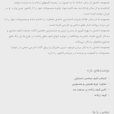
مجموعه حاصل از سال 1367 تا به امروز در زمینه کیفهای زنانه پا به عرصه تولید
گذاشته و از سال 1385به بعد کلیه مواد اولیه محصولات خود را از کشور چین وارد، و در
ایران تولید کرده است .
مجموعه ما از سال 1394بابرند انحصاری حاصل فعالیت را ادامه داده و محصولات خود را با
این برند روانه بازار های داخلی و خارجی کرده است .
مجموعه حاصل با بهره گیری از مدرن ترین و جدیدترین ماشین آلات صنعت کیف سازی و
به کار گیری افراد باتجربه پیشگام در تولید انواع کیف های زنانه در طرح ها و رنگ های
متنوع مشغول به کار می‌باشد .
مجموعه حاصل با به کار بردن مرغوب ترین متریال و یراق آلات خارجی سعی در تولید
محصولات با کیفیت و عرضه در سراسر کشور را دارد.
نوشته‌های تازه
انتخاب کیف مناسب استایل
تفاوت چرم طبیعی و مصنوعی
تاثیر کیف زنانه بر صنعت مد
کیف زنانه
تماس با ما