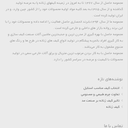
مجموعه حاصل از سال 1367 تا به امروز در زمینه کیفهای زنانه پا به عرصه تولید
گذاشته و از سال 1385به بعد کلیه مواد اولیه محصولات خود را از کشور چین وارد، و در
ایران تولید کرده است .
مجموعه ما از سال 1394بابرند انحصاری حاصل فعالیت را ادامه داده و محصولات خود را با
این برند روانه بازار های داخلی و خارجی کرده است .
مجموعه حاصل با بهره گیری از مدرن ترین و جدیدترین ماشین آلات صنعت کیف سازی و
به کار گیری افراد باتجربه پیشگام در تولید انواع کیف های زنانه در طرح ها و رنگ های
متنوع مشغول به کار می‌باشد .
مجموعه حاصل با به کار بردن مرغوب ترین متریال و یراق آلات خارجی سعی در تولید
محصولات با کیفیت و عرضه در سراسر کشور را دارد.
نوشته‌های تازه
انتخاب کیف مناسب استایل
تفاوت چرم طبیعی و مصنوعی
تاثیر کیف زنانه بر صنعت مد
کیف زنانه
تماس با ما