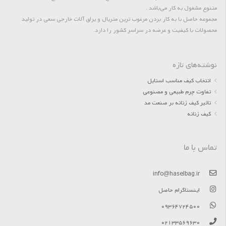
متنوع مشغول به کار می‌باشد .
مجموعه حاصل با به کار بردن مرغوب ترین متریال و یراق آلات خارجی سعی در تولید
محصولات با کیفیت و عرضه در سراسر کشور را دارد.
نوشته‌های تازه
انتخاب کیف مناسب استایل
تفاوت چرم طبیعی و مصنوعی
تاثیر کیف زنانه بر صنعت مد
کیف زنانه
تماس با ما
info@haselbag.ir
اینستاگرام حاصل
09364724500
02133569630