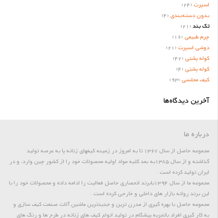
اسپرت
(24)
بدون دسته‌بندی
(4)
تک بند
(21)
چرم طبیعی
(16)
دوشی اسپرت
(21)
کوله پشتی
(42)
کوله پشتی
(4)
کیف مجلسی
(93)
آخرین دیدگاه‌ها
درباره ما
مجموعه حاصل از سال 1367 تا به امروز در زمینه کیفهای زنانه پا به عرصه تولید
گذاشته و از سال 1385به بعد کلیه مواد اولیه محصولات خود را از کشور چین وارد، و در
ایران تولید کرده است .
مجموعه ما از سال 1394بابرند انحصاری حاصل فعالیت را ادامه داده و محصولات خود را با
این برند روانه بازار های داخلی و خارجی کرده است .
مجموعه حاصل با بهره گیری از مدرن ترین و جدیدترین ماشین آلات صنعت کیف سازی و
به کار گیری افراد باتجربه پیشگام در تولید انواع کیف های زنانه در طرح ها و رنگ های