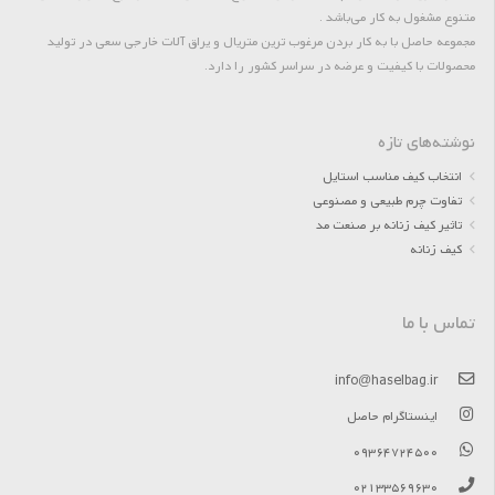
متنوع مشغول به کار می‌باشد .
مجموعه حاصل با به کار بردن مرغوب ترین متریال و یراق آلات خارجی سعی در تولید
محصولات با کیفیت و عرضه در سراسر کشور را دارد.
نوشته‌های تازه
انتخاب کیف مناسب استایل
تفاوت چرم طبیعی و مصنوعی
تاثیر کیف زنانه بر صنعت مد
کیف زنانه
تماس با ما
info@haselbag.ir
اینستاگرام حاصل
09364724500
02133569630